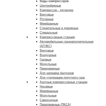
Виды компрессоров
Центробежные
Компрессор - детандер
Винтовые
Роторные
Мембранные
Строительные и дорожные
Спиральные
Компрессорные станции
Автомобильные газонаполнительные
(АГНКС)
Винтовые
Воздушные
Газовые
Модульные
Передвижные
Для заправки баллонов
Для утилизации попутного газа
Азотные компрессорные станции
Носимые
Мембранные
Модульные
Самоходные
Передвижные (ПКСА)