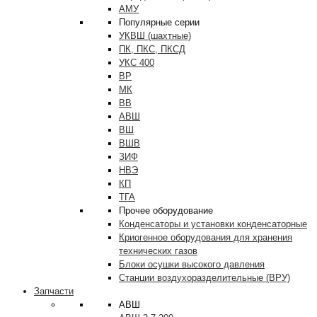
АМУ
Популярные серии
УКВШ (шахтные)
ПК, ПКС, ПКСД
УКС 400
ВР
МК
ВВ
АВШ
ВШ
ВШВ
ЗИФ
НВЭ
КП
ТГА
Прочее оборудование
Конденсаторы и установки конденсаторные
Криогенное оборудования для хранения
технических газов
Блоки осушки высокого давления
Станции воздухоразделительные (ВРУ)
Запчасти
АВШ