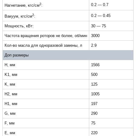
2
0.2 — 0.7
Нагнетание, кгс/см
:
2
0.2 — 0.45
Вакуум, кгс/см
:
Мощность, кВт:
30 — 75
Частота вращения роторов не более, об/мин
3000
Кол-во масла для одноразовой замены, л
2.9
Доп размеры
H, мм
1566
K1, мм
500
K, мм
125
H2, мм
1005
H1, мм
197
G, мм
290
F, мм
75
E, мм
220