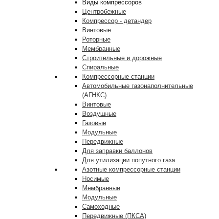
Виды компрессоров
Центробежные
Компрессор - детандер
Винтовые
Роторные
Мембранные
Строительные и дорожные
Спиральные
Компрессорные станции
Автомобильные газонаполнительные
(АГНКС)
Винтовые
Воздушные
Газовые
Модульные
Передвижные
Для заправки баллонов
Для утилизации попутного газа
Азотные компрессорные станции
Носимые
Мембранные
Модульные
Самоходные
Передвижные (ПКСА)