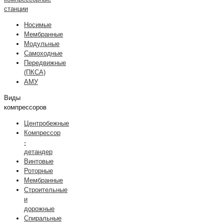
станции
Носимые
Мембранные
Модульные
Самоходные
Передвижные
(ПКСА)
АМУ
Виды
компрессоров
Центробежные
Компрессор
-
детандер
Винтовые
Роторные
Мембранные
Строительные
и
дорожные
Спиральные