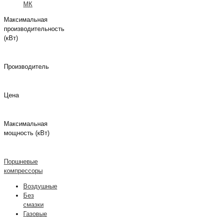
МК
Максимальная
производительность
(кВт)
Производитель
Цена
Максимальная
мощность (кВт)
Поршневые
компрессоры
Воздушные
Без
смазки
Газовые