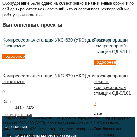
Оборудование было сдано на объект ровно в назначенные сроки, и по
сей день работает без нареканий, что обеспечивает бесперебойную
работу производства.
Выполненные проекты
Компрессорная станция УКС-630 (УКЭ) для госкорпорации
Ремонт
Роскосмос
компрессорной
станции СД-9/101
Подробнее
Подробнее
Компрессорная станция УКС-630 (УКЭ) для госкорпорации
Роскосмос
Ремонт
компрессорной
0
станции СД-9/101
Date
0
08.02.2022
Date
Посмотреть все
Разработана, произведена и отгружена передвижная компрессорная
28.12.2021
станция УКС-630 (УКЭ), производительностью 2,3 м3 в минуту,
Направления
давлением до 630 атмосфер, в адрес госкорпорации Роскосмос.
Передвижная
Станция смонтирована на базе
[…]
компрессорная
Компрессоры высокого давления