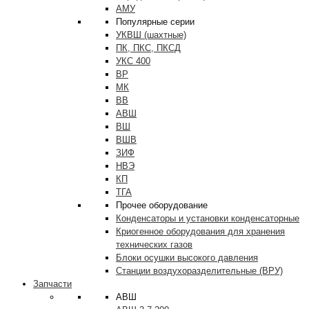
АМУ
Популярные серии
УКВШ (шахтные)
ПК, ПКС, ПКСД
УКС 400
ВР
МК
ВВ
АВШ
ВШ
ВШВ
ЗИФ
НВЭ
КП
ТГА
Прочее оборудование
Конденсаторы и установки конденсаторные
Криогенное оборудования для хранения
технических газов
Блоки осушки высокого давления
Станции воздухоразделительные (ВРУ)
Запчасти
АВШ