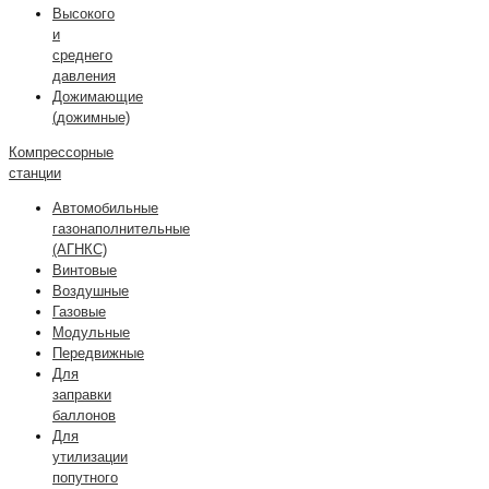
Высокого
и
среднего
давления
Дожимающие
(дожимные)
Компрессорные
станции
Автомобильные
газонаполнительные
(АГНКС)
Винтовые
Воздушные
Газовые
Модульные
Передвижные
Для
заправки
баллонов
Для
утилизации
попутного