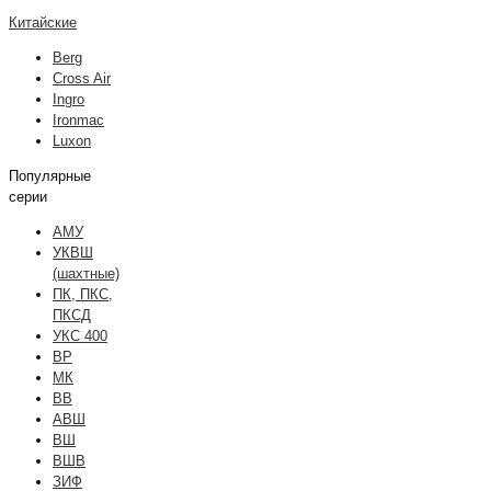
Китайские
Berg
Cross Air
Ingro
Ironmac
Luxon
Популярные
серии
АМУ
УКВШ
(шахтные)
ПК, ПКС,
ПКСД
УКС 400
ВР
МК
ВВ
АВШ
ВШ
ВШВ
ЗИФ