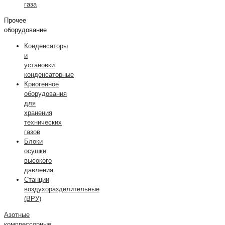
газа
Прочее
оборудование
Конденсаторы
и
установки
конденсаторные
Криогенное
оборудования
для
хранения
технических
газов
Блоки
осушки
высокого
давления
Станции
воздухоразделительные
(ВРУ)
Азотные
компрессорные